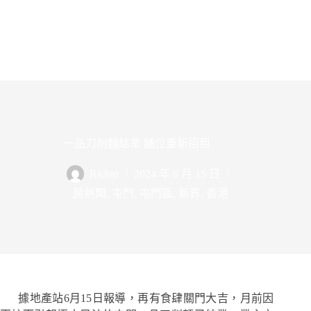
一品刀削麵結業 舖位重新招租
Richitt
2024 年 6 月 15 日
房熱聞
,
屯門
,
屯門區
,
新界
,
香港
據地產站6月15日報導，再有食肆關門大吉，月前因