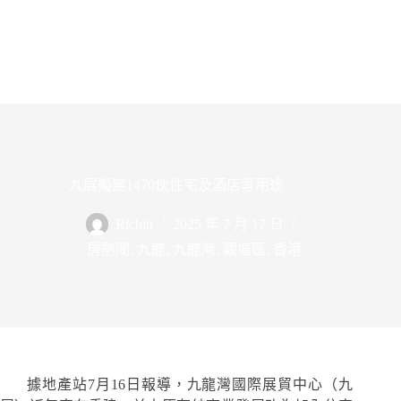
九展擬變1470伙住宅及酒店等用途
Richitt
2025 年 7 月 17 日
房熱聞
,
九龍
,
九龍灣
,
觀塘區
,
香港
據地產站7月16日報導，九龍灣國際展貿中心（九