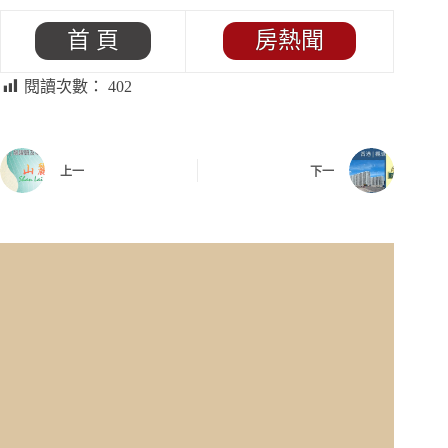
首 頁
房熱聞
閱讀次數：
402
上一
下一