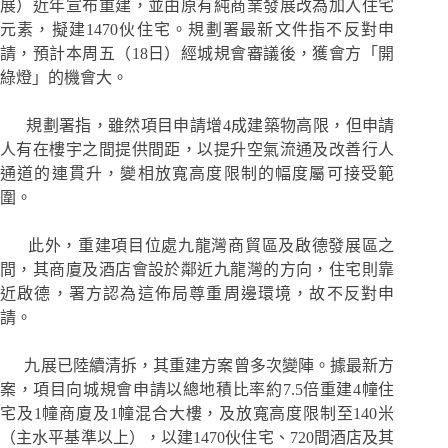
展）近年宣布重建，並由原有純商業發展改為加入住宅
元素，擬建1470伙住宅。規劃署最新文件指不反對申
請，預計本周五（18日）經城規會審議後，獲會方「開
綠燈」的機會大。
規劃署指，雖然項目申請增4成建築物高限，但申請
人有在樓宇之間提供間距，以提升空氣流通及改善行人
通道的連貫升，變相放寬高度限制的幅度屬可接受範
圍。
此外，重建項目位處九龍灣商貿區及啟德發展區之
間，其商廈及酒店會設於鄰近九龍灣的方向，住宅則靠
近啟德，署方認為這佈局尊重周邊環境，故不反對申
請。
九展已陸續清拆，其重建方案曾多次變陣。據最新方
案，項目向城規會申請以總地積比率約7.5倍重建4幢住
宅及1幢商廈及1幢混合大樓，及放寬高度限制至140米
（主水平基準以上），以建1470伙住宅、720間酒店及其