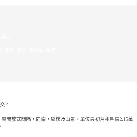
8萬元
聞
,
港島
,
灣仔
,
灣仔區
,
香港
交。
呎，屬開放式間隔，向南，望樓及山景。單位最初月租叫價2.15萬
。