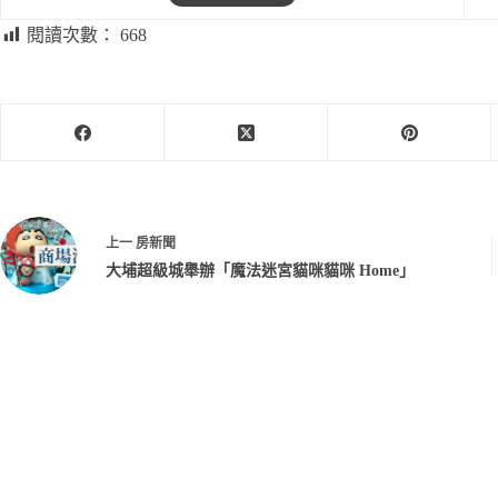
閱讀次數：
668
上一
房新聞
大埔超級城舉辦「魔法迷宮貓咪貓咪 Home」