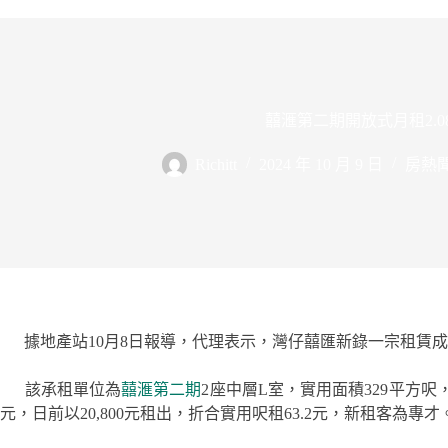
囍滙第二期開放式月租2.0
Richitt
2024 年 10 月 9 日
房熱
據地產站10
月8日報導，代理表示，
灣仔囍匯新錄一宗租賃成
該承租單位為
囍滙第二期
2座中層L室，實用面積329平方
元，日前以20,800元租出，折合實用呎租63.2元，新租客為專才