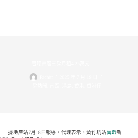
晉環高層三房月租4.25萬元
Richitt
2025 年 7 月 19 日
房熱聞
,
南區
,
港島
,
香港
,
香港仔
據地產站7月18日報導，代理表示，黃竹坑站
晉環
新