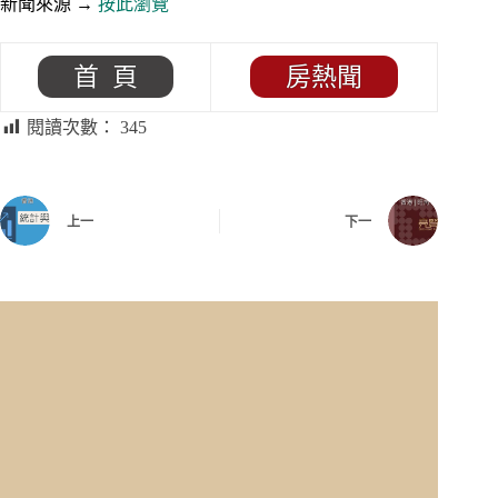
新聞來源 →
按此瀏覽
首 頁
房熱聞
閱讀次數：
345
上一
下一