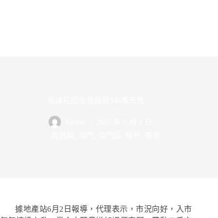
景峰花園市景兩房346萬元售
Richitt
2025 年 6 月 3 日
房熱聞
,
屯門
,
屯門區
,
新界
,
香港
據地產站6月2日報導，代理表示，市況向好，入市