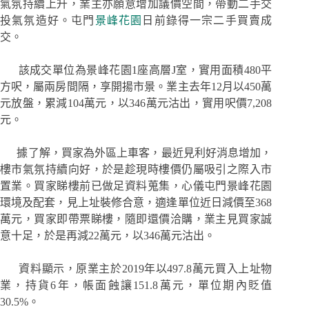
氣氛持續上升，業主亦願意增加議價空間，帶動二手交
投氣氛造好。屯門
景峰花園
日前錄得一宗二手買賣成
交。
該成交單位為景峰花園1座高層J室，實用面積480平
方呎，屬兩房間隔，享開揚市景。業主去年12月以450萬
元放盤，累減104萬元，以346萬元沽出，實用呎價7,208
元。
據了解，買家為外區上車客，最近見利好消息增加，
樓市氣氛持續向好，於是趁現時樓價仍屬吸引之際入市
置業。買家睇樓前已做足資料蒐集，心儀屯門景峰花園
環境及配套，見上址裝修合意，適逢單位近日減價至368
萬元，買家即帶票睇樓，隨即還價洽購，業主見買家誠
意十足，於是再減22萬元，以346萬元沽出。
資料顯示，原業主於2019年以497.8萬元買入上址物
業，持貨6年，帳面蝕讓151.8萬元，單位期內貶值
30.5%。