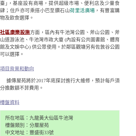
臺｣，基座設有商場，提供超級市場、便利店及少量食
肆；住戶亦可乘搭小巴至鑽石山
荷里活廣場
，有豐富購
物及飲食選擇。
社區康樂設施
方面，區內有牛池灣公園、斧山公園、斧
山道游泳池、牛池灣市政大廈 (內設有公共圖書館、體育
館及文娛中心) 供公眾使用。於鄰區觀塘另有佐敦谷公園
可以選擇。
項目背景和動向
據傳屋苑將於2017年底探討進行大維修，預計每戶須
分擔數額不菲費用。
樓盤資料
所在地區：九龍黃大仙區牛池灣
樓盤類別：分層屋苑
中文地址：豐盛街33號