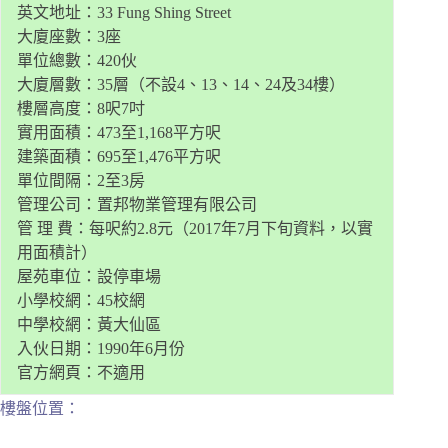
英文地址：33 Fung Shing Street
大廈座數：3座
單位總數：420伙
大廈層數：35層（不設4、13、14、24及34樓）
樓層高度：8呎7吋
實用面積：473至1,168平方呎
建築面積：695至1,476平方呎
單位間隔：2至3房
管理公司：置邦物業管理有限公司
管 理 費：每呎約2.8元（2017年7月下旬資料，以實
用面積計）
屋苑車位：設停車場
小學校網：45校網
中學校網：黃大仙區
入伙日期：1990年6月份
官方網頁：不適用
樓盤位置：