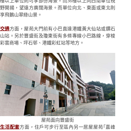
樓以上單位則可享部份海景。而36樓以上向西南單位視
野開揚，望遠方廣闊海景。而單位向北、東面或東北則
享飛鵝山翠綠山景。
交通
方面，屋苑大門前有小巴直達港鐵黃大仙站或鑽石
山站。另於豐盛街及瓊東街有多條專線小巴路線，穿梭
彩雲商場、坪石邨、港鐵彩虹站等地方。
屋苑面向豐盛街
生活配套
方面，住戶可步行至區內另一居屋屋苑｢嘉峰