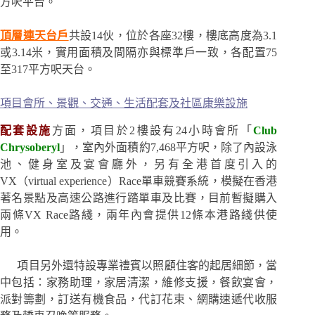
方呎平台。
頂層連天台戶
共設14伙，位於各座32樓，樓底高度為3.1
或3.14米，實用面積及間隔亦與標準戶一致，各配置75
至317平方呎天台。
項目會所、景觀、交通、生活配套及社區康樂設施
配套設施
方面，項目於2樓設有24小時會所「
Club
Chrysoberyl
」，室內外面積約7,468平方呎，除了內設泳
池、健身室及宴會廳外，另有全港首度引入的
VX（virtual experience）Race單車競賽系統，模擬在香港
著名景點及高速公路進行踏單車及比賽，目前暫擬購入
兩條VX Race路綫，兩年內會提供12條本港路綫供使
用。
項目另外還特設專業禮賓以照顧住客的起居細節，當
中包括：家務助理，家居清潔，維修支援，餐飲宴會，
派對籌劃，訂送有機食品，代訂花束、網購速遞代收服