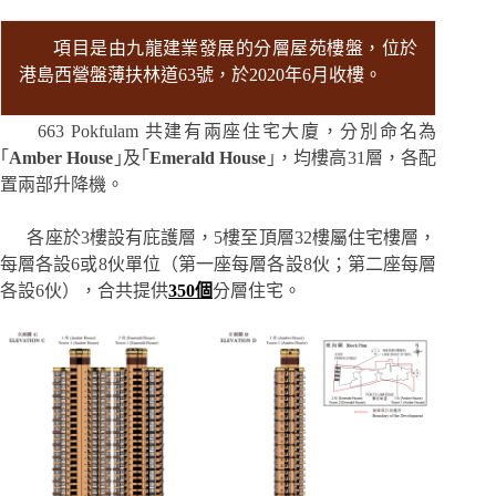
項目是由九龍建業發展的分層屋苑樓盤，位於
港島西營盤薄扶林道63號，於2020年6月收樓。
663 Pokfulam 共建有兩座住宅大廈，分別命名為
｢
Amber House
｣及｢
Emerald House
｣，均樓高31層，各配
置兩部升降機。
各座於3樓設有庇護層，5樓至頂層32樓屬住宅樓層，
每層各設6或8伙單位（第一座每層各設8伙；第二座每層
各設6伙），合共提供
350個
分層住宅。