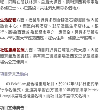
程；同時在薄扶林道、皇后大道西、德輔道西有電車及
多條巴士、小巴路線，來往港九新界多個地方
生活配套
方面，樓盤附近有多間食肆及石塘咀街市(內設
熟食中心)，而區內有酒店、郵局及民生商店林立，銀
行、商場(西寶城)及超級市場亦一應俱全。另有多間著名
中小學以至大學座落西區，提供住戶一條龍上學服務。
社區康樂設施
方面，項目附近有石塘咀市政大廈，內設
體育館及圖書館；另有第三街遊樂場及西安里兒童遊樂
場供公眾使用。
項目背景及動向
63 Pokfulam屬舊樓重建項目，於2017年6月8日正式舉
行命名儀式，並邀請學習西方書法30年的書法家Patrick
Leung即席寫出樓盤名稱。而項目並不設中文名稱。
項目宣傳廣告
：