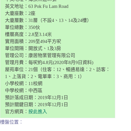
英文地址：63 Pok Fu Lam Road
大廈座數：2座
大廈層數：31層（不設4、13、14及24樓）
單位總數：350伙
樓層高度：2.8至3.14米
實用面積：209至494平方呎
單位間隔：開放式、1及3房
管理公司：康居物業管理有限公司
管理月費：每呎約4.8元(2020年8月9日資料)
屋苑車位：21個（住客：12、暢通易達：2、訪客：
1、上落貨：2、電單車：3、商用：1）
小學校網：11校網
中學校網：中西區
預計落成日期：2019年12月1日
預計關鍵日期：2019年12月1日
官方網頁：
按此進入
樓盤位置：