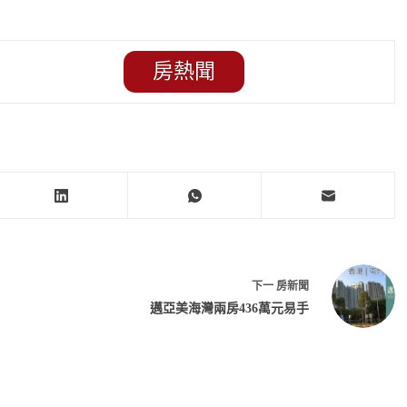
房熱聞
下一
房新聞
邁亞美海灣兩房436萬元易手