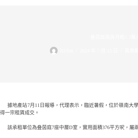
叠茵庭兩房月租1.3萬
Richitt
2024 年 7 月 12 日
房熱
據地產站7月11日報導，代理表示，臨近暑假，位於嶺南大學
得一宗租賃成交。
該承租單位為叠茵庭7座中層D室，實用面積376平方呎，屬