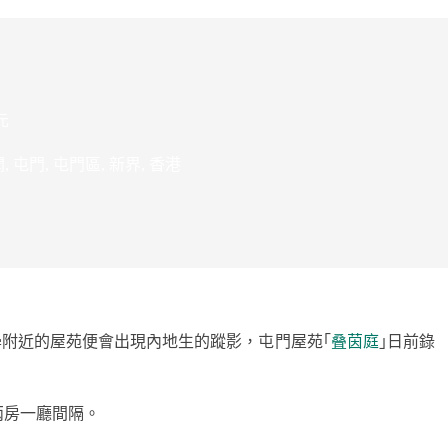
元
聞
,
屯門
,
屯門區
,
新界
,
香港
附近的屋苑便會出現內地生的蹤影，屯門屋苑｢
叠茵庭
｣日前錄
兩房一廳間隔。