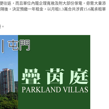
便往返，而且單位內籠企理寬敞及附大部份傢電，毋需大量添
後，決定預繳一年租金，以月租1.3萬合共涉資15.6萬承租單
厘。