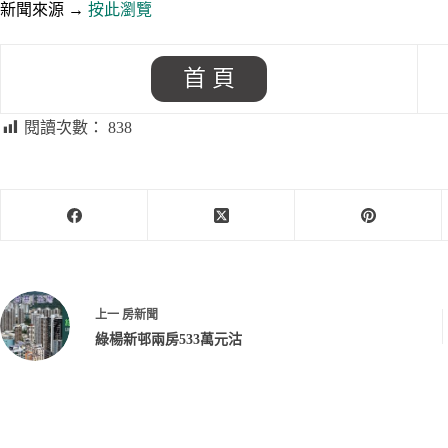
新聞來源 →
按此瀏覽
首 頁
閱讀次數：
838
上一
房新聞
綠楊新邨兩房533萬元沽