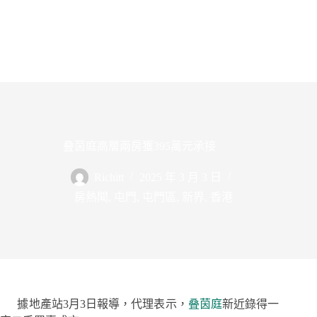
叠茵庭高層兩房獲395萬元承接
Richitt
2025 年 3 月 3 日
房熱聞
,
屯門
,
屯門區
,
新界
,
香港
據地產站3月3日報導，代理表示，
叠茵庭
新近錄得一