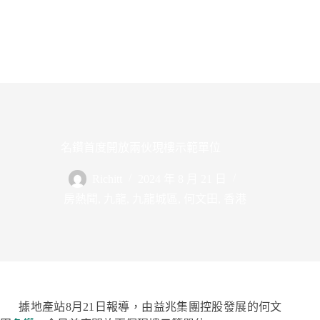
名鑽首度開放兩伙現樓示範單位
Richitt
2024 年 8 月 21 日
房熱聞
,
九龍
,
九龍城區
,
何文田
,
香港
據地產站8月21日報導，由益兆集團控股發展的何文