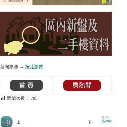
新聞來源 →
按此瀏覽
首 頁
房熱聞
閱讀次數：
785
上一
下一