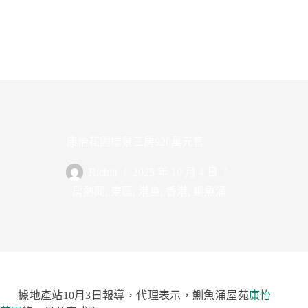
康怡花園樓景三房920萬元售
Richitt
2025 年 10 月 4 日
房熱聞
,
東區
,
港島
,
香港
,
鰂魚涌
據地產站10月3日報導，代理表示，鰂魚涌屋苑
康怡