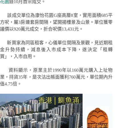
花園
錄10月首宗成交。
該成交單位為康怡花園G座高層8室，實用面積685平
方呎，屬3房連套房間隔，望開揚樓景及山景。單位獲零
議價以920萬元成交，折合呎價13,431元。
新買家為同區租客，心儀單位間隔及景觀，見近期租
金升勢持續，減息後入市成本下降，遂決定「租轉
買」，入市自用。
資料顯示，原業主於1990年以160萬元購入上址物
業，持貨35年，是次沽出帳面獲利760萬元，單位期內升
值4.75倍。