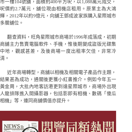
市一樓104號舖，面積約400平方呎，以1,088萬元成交，
呎價約2.7萬元，舖位現由相機店租用。原業主為大鴻
輝，2012年以約9億元，向舖王鄧成波家族購入星際城市
多層舖位。
翻查資料，旺角星際城市商場於1996年成落成，初期
商舖主力售賣電腦軟件、手機，惟後期變成盜版光碟集
中地，觀感甚差，及後商場一度出租率欠佳，非常冷
清。
近年商場轉型，商舖以相機及相關電子產品作主題，
結果甚為成功，通關後更獲小紅書推介。例如今年五一
黃金周，大批內地客訪港更到達星際城市，商場外出現
人龍排隊進入間攝影器，包括影即有相機、數碼「傻瓜
相機」等，連同商舖價值亦提升。