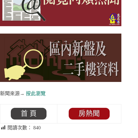
新聞來源→
按此瀏覽
首 頁
房熱聞
閱讀次數：
840