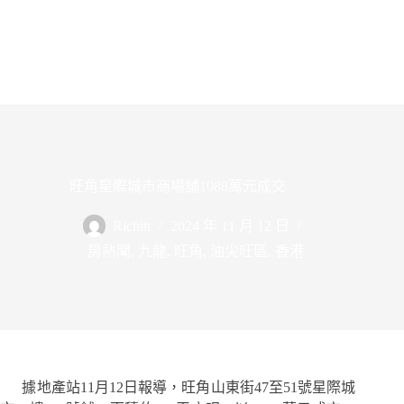
旺角星際城市商場舖1088萬元成交
Richitt
2024 年 11 月 12 日
房熱聞
,
九龍
,
旺角
,
油尖旺區
,
香港
據地產站11月12日報導，旺角山東街47至51號星際城