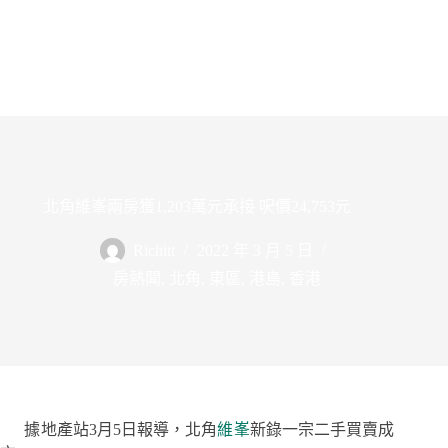
北角維峯兩房獲1,203萬元承接 呎價24,753元
Richitt
2022 年 3 月 5 日
房熱聞
,
北角
,
東區
,
港島
,
香港
據地產站3月5日報導，北角
維峯
新錄一宗二手買賣成