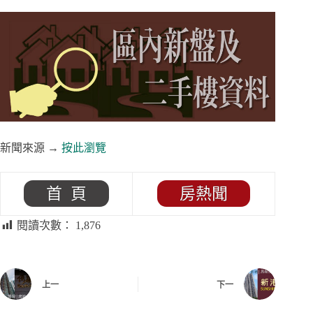
新聞來源 →
按此瀏覽
首 頁
房熱聞
閱讀次數：
1,876
上一
下一