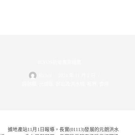
#LYOS新增置業優惠
Richitt
2024 年 11 月 2 日
房熱聞
,
元朗區
,
屏山及洪水橋
,
新界
,
香港
據地產站11月1日報導，長實(01113)發展的元朗洪水