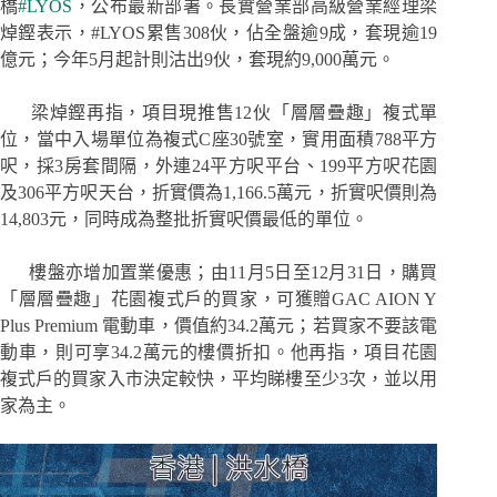
橋
#LYOS
，公布最新部署。長實營業部高級營業經理梁
焯鏗表示，#LYOS累售308伙，佔全盤逾9成，套現逾19
億元；今年5月起計則沽出9伙，套現約9,000萬元。
梁焯鏗再指，項目現推售12伙「層層疊趣」複式單
位，當中入場單位為複式C座30號室，實用面積788平方
呎，採3房套間隔，外連24平方呎平台、199平方呎花園
及306平方呎天台，折實價為1,166.5萬元，折實呎價則為
14,803元，同時成為整批折實呎價最低的單位。
樓盤亦增加置業優惠；由11月5日至12月31日，購買
「層層疊趣」花園複式戶的買家，可獲贈GAC AION Y
Plus Premium 電動車，價值約34.2萬元；若買家不要該電
動車，則可享34.2萬元的樓價折扣。他再指，項目花園
複式戶的買家入市決定較快，平均睇樓至少3次，並以用
家為主。