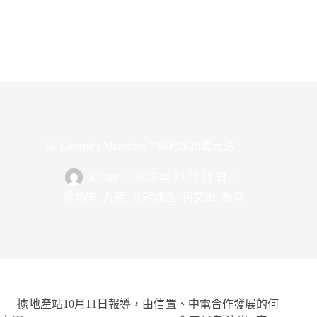
St. George’s Mansions 764呎2620萬元沽
Richitt
2025 年 10 月 11 日
房熱聞
,
九龍
,
九龍城區
,
何文田
,
香港
據地產站10月11日報導，由信置、中電合作發展的何