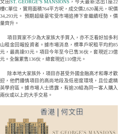
文田
ST. GEORGE’S MANSIONS
，今天最新沽出1座22
樓C單位，實用面積764平方呎，成交價2,620萬元，呎價
34,293元。 預期超級豪宅受市場追捧下會繼續旺勢，價
量齊升。
項目買家不少為大家族大手買入，亦不乏看好加多利
山租金回報投資者。據市場消息，標準戶呎租平均約85
元，最高達93元。項目今年至今已售36伙，套現近23億
元。全盤累售136伙，總套現近110億元。
除本地大家族外，項目亦甚受外國金融高才和專才歡
迎，他們鍾情項目的高尚地段及低密度環境，且位處精
英學府區。據市場人士透露，有逾20組為同一客人購入
兩伙或以上的大手交易。