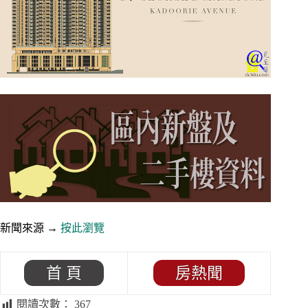
新聞來源 →
按此瀏覽
首 頁
房熱聞
閱讀次數：
367