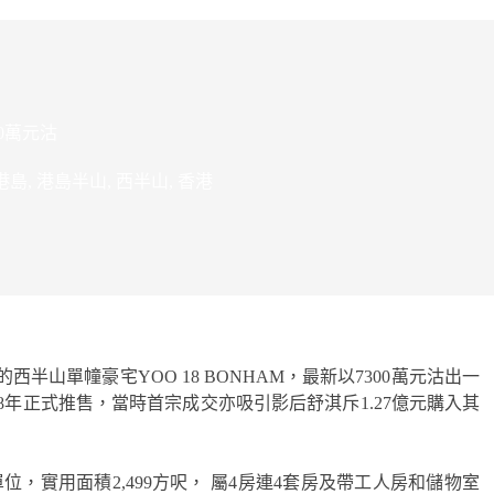
00萬元沽
港島
,
港島半山
,
西半山
,
香港
山單幢豪宅YOO 18 BONHAM，最新以7300萬元沽出一
18年正式推售，當時首宗成交亦吸引影后舒淇斥1.27億元購入其
單位，實用面積2,499方呎， 屬4房連4套房及帶工人房和儲物室