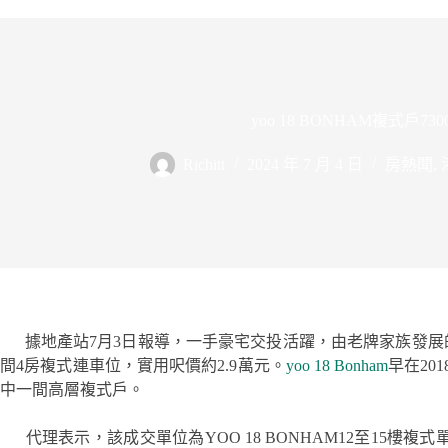
yoo 18 BONHAM複式戶73
Richitt
2024 年 7 月 4 日
房熱聞
,
據地產站7月3日報導，一手豪宅交投活躍，由老牌家族發展的西半
間4房複式連車位，實用呎價約2.9萬元。
yoo 18 Bonham
早在20
中一間高層複式戶。
代理表示，該成交單位為YOO 18 BONHAM12至15樓複式