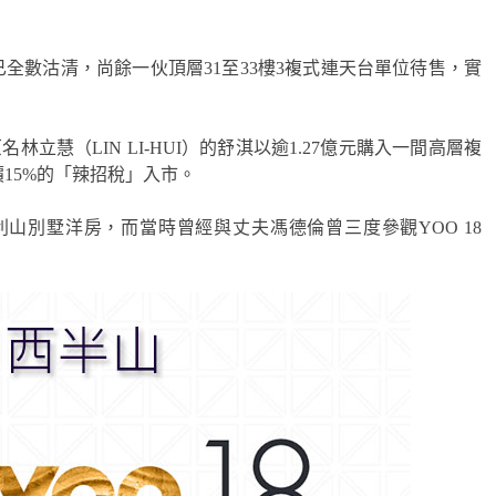
位已全數沽清，尚餘一伙頂層31至33樓3複式連天台單位待售，實
名林立慧（LIN LI-HUI）的舒淇以逾1.27億元購入一間高層複
價15%的「辣招稅」入市。
別墅洋房，而當時曾經與丈夫馮德倫曾三度參觀YOO 18