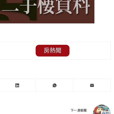
房熱聞
下一
房新聞