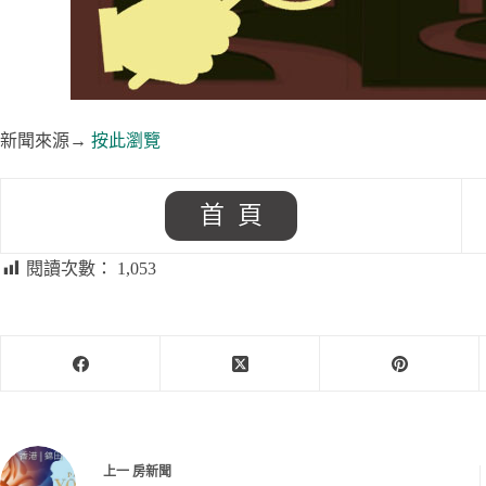
新聞來源→
按此瀏覽
首 頁
閱讀次數：
1,053
上一
房新聞